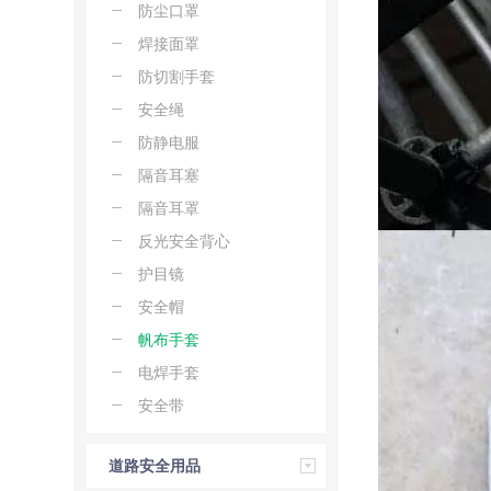
防尘口罩
焊接面罩
防切割手套
安全绳
防静电服
隔音耳塞
隔音耳罩
反光安全背心
护目镜
安全帽
帆布手套
电焊手套
安全带
道路安全用品