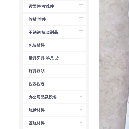
紧固件/标准件
管材/管件
不锈钢/钣金制品
包装材料
量具刃具 卷尺 皮
尺 角尺 直尺
灯具照明
仪器仪表
办公用品及设备
绝缘材料
基坑材料