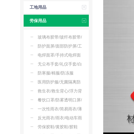
压工具
工地用品
劳保用品
玻璃布胶带/玻纤布胶带/
耐高温绝缘胶带
防护面屏/面部防护屏/工
业防护面罩
电焊面罩/手持式电焊面
罩/焊割面罩
无尘布手套/礼仪手套/白
手套
防寒服/棉服/防冻服
医用防护服/无菌隔离防
护服/防护连体服/大白服
救生衣/救生背心/浮力背
心
餐饮口罩/防雾透明口屏/
食品级塑料口罩
一次性雨衣/简易雨衣/薄
款雨衣
反光雨衣/雨衣/电动车雨
衣
劳保胶鞋/黄胶鞋/胶鞋