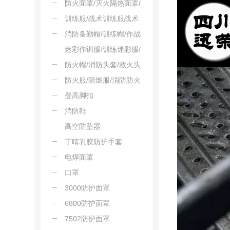
防火面罩/灭火隔热面罩/
阻燃防护面罩
训练服/战术训练服战术
套服
消防备勤帽/训练帽/作战
帽
迷彩作训服/训练迷彩服/
战术作训服
防火帽/消防头套/救火头
套
防火服/阻燃服/消防防火
服
登高脚扣
消防鞋
高空防坠器
丁晴乳胶防护手套
电焊面罩
口罩
3000防护面罩
6800防护面罩
7502防护面罩