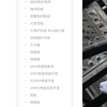
8600防护面罩
海绵风镜
双翻电焊眼镜
大滑雪镜
大风护目镜 登山骑行镜
伸缩腿护目镜
工作服
绝缘绳
绝缘靴
10kv绝缘鞋帆布
400V双面绝缘手套
5/10KV绝缘手套
1000V绝缘双面手套
雨鞋
绝缘鞋