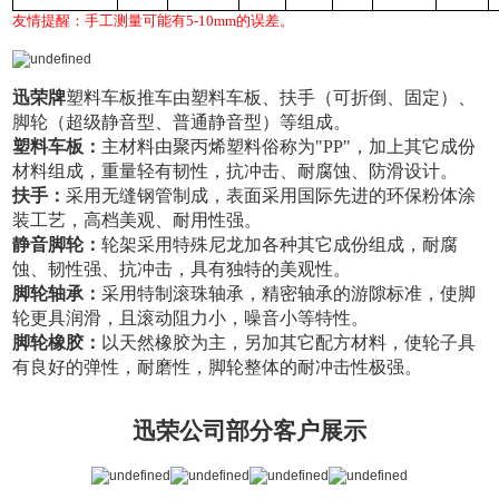
友情提醒：手工测量可能有5-10mm的误差。
迅荣牌
塑料车板推车由塑料车板、扶手（可折倒、固定）、
脚轮（超级静音型、普通静音型）等组成。
塑料车板：
主材料由聚丙烯塑料俗称为
"PP"
，加上其它成份
材料组成，重量轻有韧性，抗冲击、耐腐蚀、防滑设计。
扶手：
采用无缝钢管制成，表面采用国际先进的环保粉体涂
装工艺，高档美观、耐用性强。
静音脚轮：
轮架采用特殊尼龙加各种其它成份组成，耐腐
蚀、韧性强、抗冲击，具有独特的美观性。
脚轮轴承：
采用特制滚珠轴承，精密轴承的游隙标准，使脚
轮更具润滑，且滚动阻力小，噪音小等特性。
脚轮橡胶：
以天然橡胶为主，另加其它配方材料，使轮子具
有良好的弹性，耐磨性，脚轮整体的耐冲击性极强。
迅荣公司部分客户展示