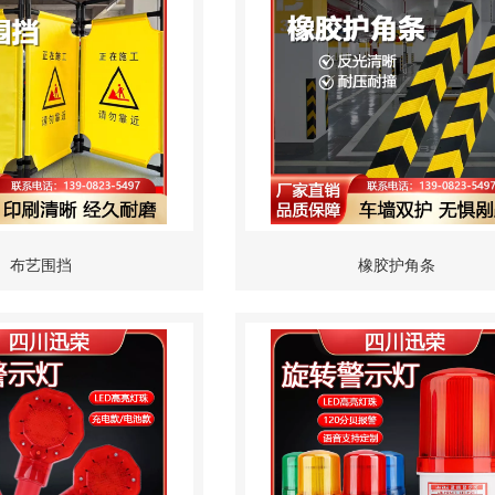
布艺围挡
橡胶护角条