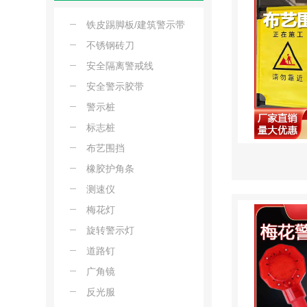
铁皮踢脚板/建筑警示带
不锈钢砖刀
安全隔离警戒线
安全警示胶带
警示桩
标志桩
布艺围挡
橡胶护角条
测速仪
梅花灯
旋转警示灯
道路钉
广角镜
反光服