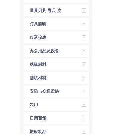
量具刃具 卷尺 皮
尺 角尺 直尺
灯具照明
仪器仪表
办公用品及设备
绝缘材料
基坑材料
安防与交通设施
农用
日用百货
塑胶制品