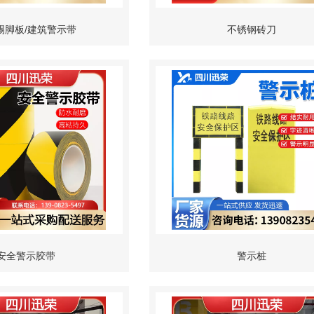
踢脚板/建筑警示带
不锈钢砖刀
安全警示胶带
警示桩