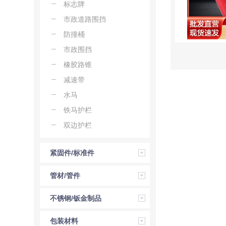
标志牌
市政道路围挡
防撞桶
市政围挡
橡胶路锥
减速带
水马
铁马护栏
双边护栏
紧固件/标准件
管材/管件
不锈钢/钣金制品
包装材料