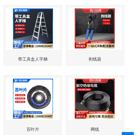
带工具盒人字梯
剥线器
百叶片
网线