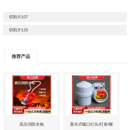
切割片107
切割片125
推荐产品
高压消防水炮
悬吊式螺口灯头/灯座/螺