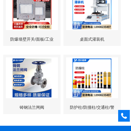
防爆墙壁开关/面板/工业
桌面式灌装机
防水开关
铸钢法兰闸阀
防护柱/防撞柱/交通柱/警
示柱/防冲撞路桩