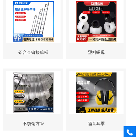
铝合金铆接单梯
塑料螺母
不锈钢方管
隔音耳罩