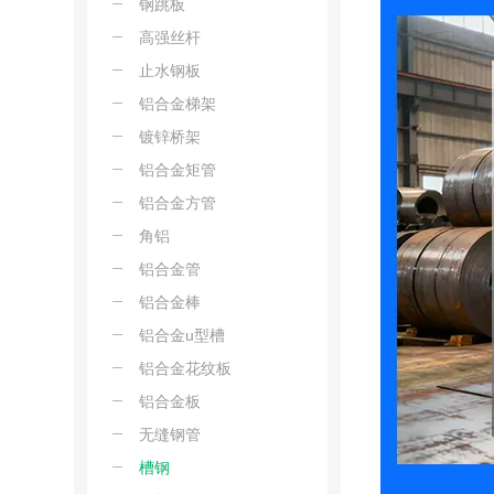
钢跳板
高强丝杆
止水钢板
铝合金梯架
镀锌桥架
铝合金矩管
铝合金方管
角铝
铝合金管
铝合金棒
铝合金u型槽
铝合金花纹板
铝合金板
无缝钢管
槽钢