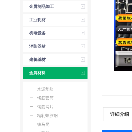
金属制品加工
工业耗材
机电设备
消防器材
建筑基材
金属材料
水泥垫块
钢筋套筒
钢筋网片
详细介绍
精轧螺纹钢
铁马凳