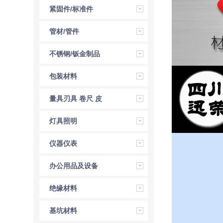
紧固件/标准件
管材/管件
不锈钢/钣金制品
包装材料
量具刃具 卷尺 皮
尺 角尺 直尺
灯具照明
仪器仪表
办公用品及设备
绝缘材料
基坑材料