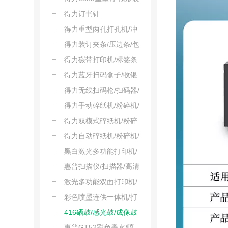
订机
得力订书针
得力重型两孔打孔机/冲
孔器
得力装订夹条/压边条/包
边条
得力碳带打印机/标签条
码价签打印
得力蓝牙扫码盒子/收银
器/扫码终端
得力无线扫码枪/扫码器/
扫描枪/巴枪
得力手动碎纸机/粉碎机/
破碎机
得力双模式碎纸机/粉碎
机/破碎机
得力自动碎纸机/粉碎机/
破碎机
黑白激光多功能打印机/
扫描仪
惠普扫描仪/扫描器/高清
扫描
激光多功能双面打印机/
扫描仪/复印机
彩色喷墨连供一体机/打
印/复印/扫描
416硒鼓/感光鼓/成像鼓
惠普GT52彩色墨水/喷