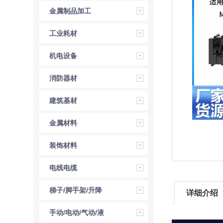
金属制品加工
工业耗材
机电设备
消防器材
建筑基材
金属材料
装饰材料
电线电缆
梯子/脚手架/升降
详细介绍
机
手动/电动/气动/液