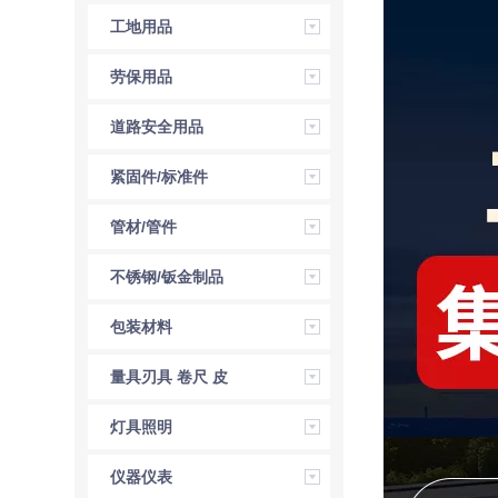
压工具
工地用品
劳保用品
道路安全用品
紧固件/标准件
管材/管件
不锈钢/钣金制品
包装材料
量具刃具 卷尺 皮
尺 角尺 直尺
灯具照明
仪器仪表