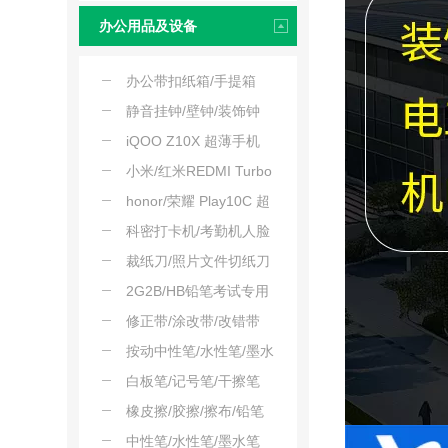
办公用品及设备
办公带扣纸箱/手提箱
静音挂钟/壁钟/装饰钟
iQOO Z10X 超薄手机
小米/红米REDMI Turbo
防水护眼手机
honor/荣耀 Play10C 超
长续航 5G全网通手机
科密打卡机/考勤机人脸
抗摔防水
打卡
裁纸刀/照片文件切纸刀
2G2B/HB铅笔考试专用
修正带/涂改带/改错带
按动中性笔/水性笔/墨水
笔
白板笔/记号笔/干擦笔
橡皮擦/胶擦/擦布/铅笔
擦
中性笔/水性笔/墨水笔