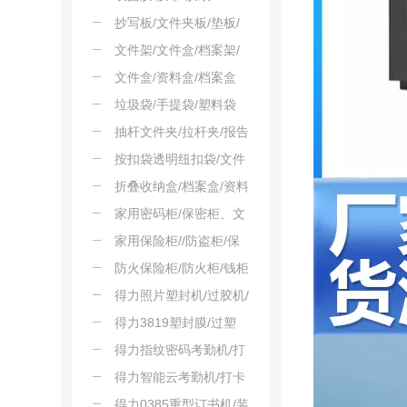
抄写板/文件夹板/垫板/
会议板夹
文件架/文件盒/档案架/
报告架
文件盒/资料盒/档案盒
垃圾袋/手提袋/塑料袋
抽杆文件夹/拉杆夹/报告
夹
按扣袋透明纽扣袋/文件
袋
折叠收纳盒/档案盒/资料
夹
家用密码柜/保密柜、文
件柜
家用保险柜//防盗柜/保
险箱
防火保险柜/防火柜/钱柜
得力照片塑封机/过胶机/
过塑机
得力3819塑封膜/过塑
膜/热裱膜
得力指纹密码考勤机/打
卡机
得力智能云考勤机/打卡
机
得力0385重型订书机/装