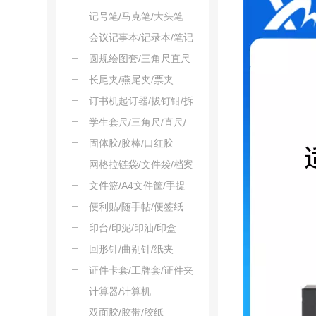
记号笔/马克笔/大头笔
会议记事本/记录本/笔记
本
圆规绘图套/三角尺直尺
角尺
长尾夹/燕尾夹/票夹
订书机起订器/拔钉钳/拆
钉器
学生套尺/三角尺/直尺/
角度尺
固体胶/胶棒/口红胶
网格拉链袋/文件袋/档案
袋
文件篮/A4文件筐/手提
框
便利贴/随手帖/便签纸
印台/印泥/印油/印盒
回形针/曲别针/纸夹
证件卡套/工牌套/证件夹
计算器/计算机
双面胶/胶带/胶纸