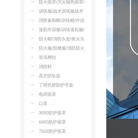
防火面罩/灭火隔热面罩/
阻燃防护面罩
训练服/战术训练服战术
套服
消防备勤帽/训练帽/作战
帽
迷彩作训服/训练迷彩服/
战术作训服
防火帽/消防头套/救火头
套
防火服/阻燃服/消防防火
服
登高脚扣
消防鞋
高空防坠器
丁晴乳胶防护手套
电焊面罩
口罩
3000防护面罩
6800防护面罩
7502防护面罩