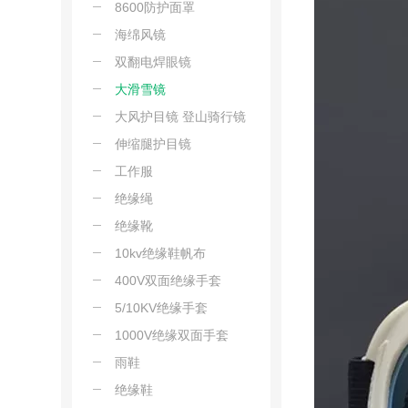
8600防护面罩
海绵风镜
双翻电焊眼镜
大滑雪镜
大风护目镜 登山骑行镜
伸缩腿护目镜
工作服
绝缘绳
绝缘靴
10kv绝缘鞋帆布
400V双面绝缘手套
5/10KV绝缘手套
1000V绝缘双面手套
雨鞋
绝缘鞋