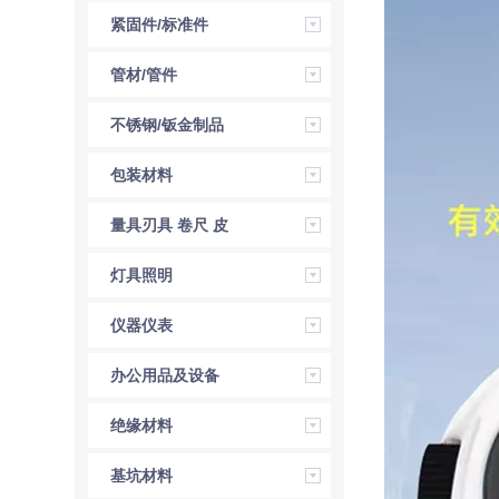
紧固件/标准件
管材/管件
不锈钢/钣金制品
包装材料
量具刃具 卷尺 皮
尺 角尺 直尺
灯具照明
仪器仪表
办公用品及设备
绝缘材料
基坑材料