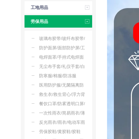
压工具
工地用品
劳保用品
玻璃布胶带/玻纤布胶带/
耐高温绝缘胶带
防护面屏/面部防护屏/工
业防护面罩
电焊面罩/手持式电焊面
罩/焊割面罩
无尘布手套/礼仪手套/白
手套
防寒服/棉服/防冻服
医用防护服/无菌隔离防
护服/防护连体服/大白服
救生衣/救生背心/浮力背
心
餐饮口罩/防雾透明口屏/
食品级塑料口罩
一次性雨衣/简易雨衣/薄
款雨衣
反光雨衣/雨衣/电动车雨
衣
劳保胶鞋/黄胶鞋/胶鞋