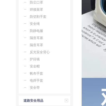
防尘口罩
焊接面罩
防切割手套
安全绳
防静电服
隔音耳塞
隔音耳罩
反光安全背心
护目镜
安全帽
帆布手套
电焊手套
安全带
道路安全用品