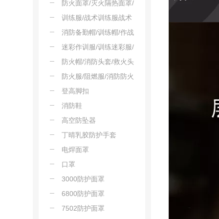
防火面罩/灭火隔热面罩/
阻燃防护面罩
训练服/战术训练服战术
套服
消防备勤帽/训练帽/作战
帽
迷彩作训服/训练迷彩服/
战术作训服
防火帽/消防头套/救火头
套
防火服/阻燃服/消防防火
服
登高脚扣
消防鞋
高空防坠器
丁晴乳胶防护手套
电焊面罩
口罩
3000防护面罩
6800防护面罩
7502防护面罩