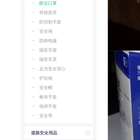
防尘口罩
焊接面罩
防切割手套
安全绳
防静电服
隔音耳塞
隔音耳罩
反光安全背心
护目镜
安全帽
帆布手套
电焊手套
安全带
道路安全用品