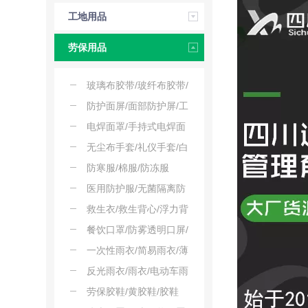
压工具
工地用品
劳保用品
玻璃布胶带/玻纤布胶带/
耐高温绝缘胶带
防护面屏/面部防护屏/工
业防护面罩
电焊面罩/手持式电焊面
罩/焊割面罩
无尘布手套/礼仪手套/白
手套
防寒服/棉服/防冻服
医用防护服/无菌隔离防
护服/防护连体服/大白服
救生衣/救生背心/浮力背
心
餐饮口罩/防雾透明口屏/
食品级塑料口罩
一次性雨衣/简易雨衣/薄
款雨衣
反光雨衣/雨衣/电动车雨
衣
劳保胶鞋/黄胶鞋/胶鞋