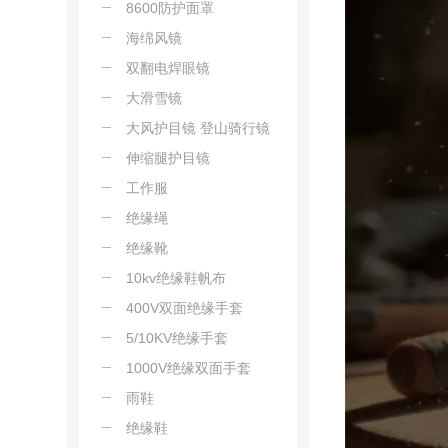
8600防护面罩
海绵风镜
双翻电焊眼镜
大滑雪镜
大风护目镜 登山骑行镜
伸缩腿护目镜
工作服
绝缘绳
绝缘靴
10kv绝缘鞋帆布
400V双面绝缘手套
5/10KV绝缘手套
1000V绝缘双面手套
雨鞋
绝缘鞋