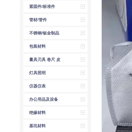
紧固件/标准件
管材/管件
不锈钢/钣金制品
包装材料
量具刃具 卷尺 皮
尺 角尺 直尺
灯具照明
仪器仪表
办公用品及设备
绝缘材料
基坑材料