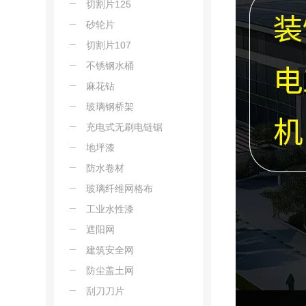
（355*2.8*25.4mm）
切割片125
砂轮片
（400*3.0*32mm）
切割片107
不锈钢水桶
麻花钻
玻璃钢桥架
充电式无刷电链锯
地坪漆
防水卷材
玻璃纤维网格布
工业水性漆
遮阳网
建筑安全网
防尘盖土网
刮刀刀片