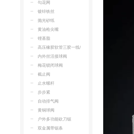
勾花网
镀锌铁丝
抛光砂纸
黄油枪尖嘴
锂基脂
高压橡胶软管三胶一线/
三胶两线
内外丝活接球阀
梅花锁闭球阀
截止阀
止水螺杆
步步紧
自动排气阀
黄铜球阀
户外多功能砍刀锯
双金属带锯条