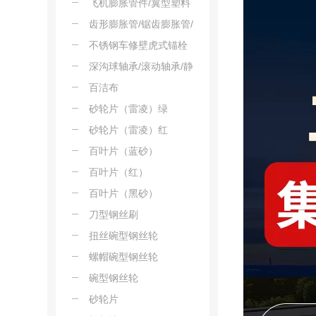
条
飞机膨胀管件/翼型塑料
锚栓/中空墙膨胀管
齿形膨胀管/锯齿膨胀管/
倒刺式膨胀管
不锈钢车修壁虎式锚栓
深沟球轴承/滚动轴承/静
音轴承/电机轴承
百洁布
砂轮片（雷凌）绿
砂轮片（雷凌）红
百叶片（蓝砂）
百叶片（红）
百叶片（黑砂）
刀型钢丝刷
扭丝碗型钢丝轮
螺帽碗型钢丝轮
碗型钢丝轮
砂轮片