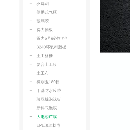
驱鸟刺
便携式气瓶
玻璃胶
得力插板
得力5号碱性电池
3240环氧树脂板
土工格栅
复合土工膜
土工布
棕刚玉180目
丁基防水胶带
珍珠棉泡沫板
新料气泡膜
大泡葫芦膜
EPE珍珠棉卷