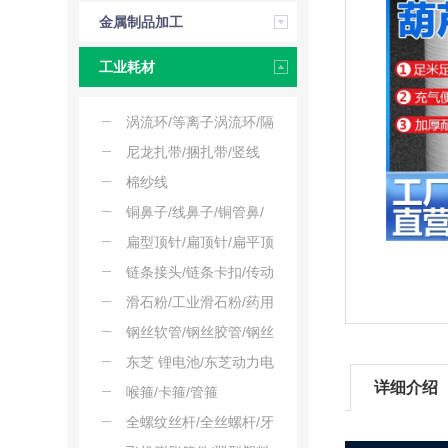
金属制品加工
工业耗材
涡流环/等离子涡流环/隔
离环/导流环/气体导流环
尼龙扎带/捆扎带/竖线
带/扎线带/绑扎带
棉纱线
铜鼻子/线鼻子/铜管鼻/
电缆鼻
扁型顶针/扁顶针/扁平顶
针
链条接头/链条卡扣/传动
链条接头
滑石粉/工业滑石粉/药用
滑石粉/食品级滑石粉/婴
钢丝软管/钢丝胶管/钢丝
儿爽身粉原料
波纹管/钢丝伸缩管
东芝 锂电池/东芝动力电
详细介绍
池/东芝可充电锂电
喉箍/卡箍/管箍
全螺纹丝杆/全丝螺杆/牙