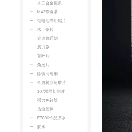
木工合金锯条
M42带锯条
锂电池专用锯片
木工锯片
管道疏通剂
磨刀刷
百叶片
角磨片
除锈润滑剂
金属树脂角磨片
107双网切割片
强力免钉胶
热熔胶棒
E7000饰品胶水
胶水