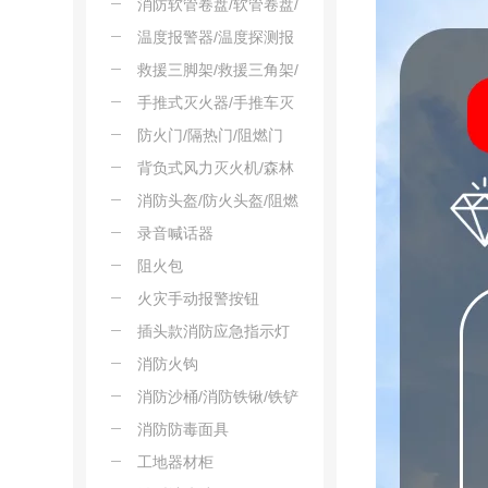
火鞭
消防软管卷盘/软管卷盘/
消防水龙卷盘
温度报警器/温度探测报
警器/感温火灾探测器
救援三脚架/救援三角架/
深井救援架
手推式灭火器/手推车灭
火器/移动式灭火器
防火门/隔热门/阻燃门
背负式风力灭火机/森林
背负风力灭火机
消防头盔/防火头盔/阻燃
头盔
录音喊话器
阻火包
火灾手动报警按钮
插头款消防应急指示灯
消防火钩
消防沙桶/消防铁锹/铁铲
消防防毒面具
工地器材柜