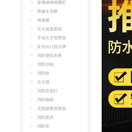
玻璃钢伸缩围栏
绝缘令克棒
绝缘服
灭火器放置箱
手动火灾报警器
安全出口指示牌
消防接扣水枪
消防沙箱
消防栓
灭火毯
消防应急灯
消防撬棍
无线烟雾报警器
消防面具
消防斧