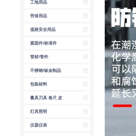
压工具
工地用品
劳保用品
道路安全用品
紧固件/标准件
管材/管件
不锈钢/钣金制品
包装材料
量具刃具 卷尺 皮
尺 角尺 直尺
灯具照明
仪器仪表