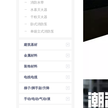
消防水带
水基灭火器
干粉灭火器
卧式消防泵
单级立式消防泵
建筑基材
金属材料
装饰材料
电线电缆
梯子/脚手架/升降
机
手动/电动/气动/液