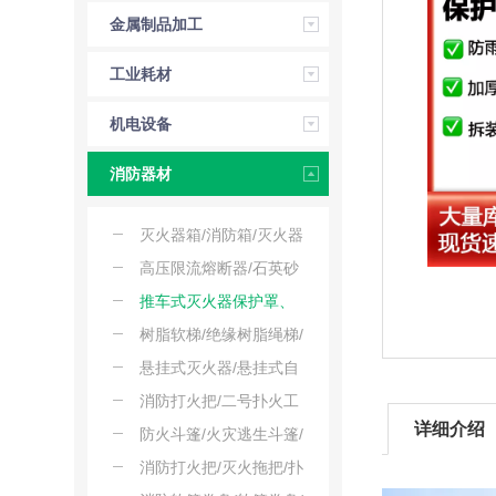
金属制品加工
工业耗材
机电设备
消防器材
灭火器箱/消防箱/灭火器
放置箱/消防器材箱
高压限流熔断器/石英砂
限流高压熔断器/高分断
推车式灭火器保护罩、
能力高压熔断器
灭火器保护罩/室外灭火
树脂软梯/绝缘树脂绳梯/
器保护外套
环氧树脂软梯
悬挂式灭火器/悬挂式自
动灭火装置/温控悬挂灭
消防打火把/二号扑火工
详细介绍
火球
具/扑火拖把
防火斗篷/火灾逃生斗篷/
连帽防火逃生披风
消防打火把/灭火拖把/扑