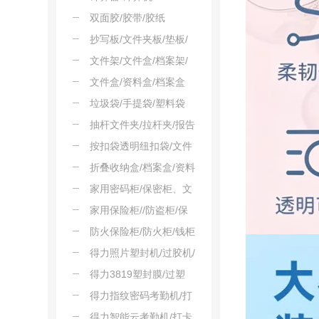
双面胶/胶带/胶纸
抄写板/文件夹板/垫板/
会议板夹
文件架/文件盒/档案架/
报告架
文件盒/资料盒/档案盒
垃圾袋/手提袋/塑料袋
抽杆文件夹/拉杆夹/报告
夹
按扣袋透明纽扣袋/文件
袋
折叠收纳盒/档案盒/资料
夹
家用密码柜/保密柜、文
件柜
家用保险柜//防盗柜/保
险箱
防火保险柜/防火柜/钱柜
得力照片塑封机/过胶机/
过塑机
得力3819塑封膜/过塑
膜/热裱膜
得力指纹密码考勤机/打
卡机
得力智能云考勤机/打卡