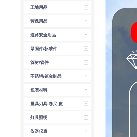
压工具
工地用品
劳保用品
道路安全用品
紧固件/标准件
管材/管件
不锈钢/钣金制品
包装材料
量具刃具 卷尺 皮
尺 角尺 直尺
灯具照明
仪器仪表