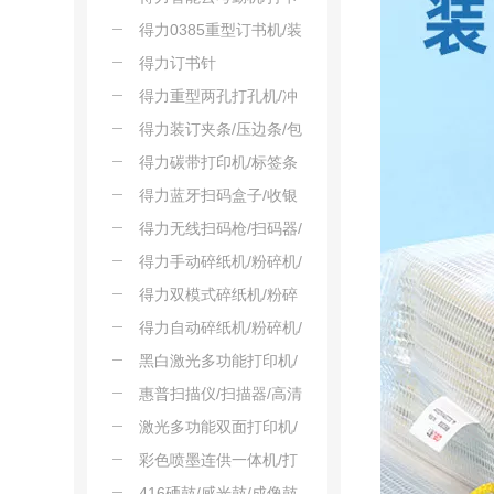
机
得力0385重型订书机/装
订机
得力订书针
得力重型两孔打孔机/冲
孔器
得力装订夹条/压边条/包
边条
得力碳带打印机/标签条
码价签打印
得力蓝牙扫码盒子/收银
器/扫码终端
得力无线扫码枪/扫码器/
扫描枪/巴枪
得力手动碎纸机/粉碎机/
破碎机
得力双模式碎纸机/粉碎
机/破碎机
得力自动碎纸机/粉碎机/
破碎机
黑白激光多功能打印机/
扫描仪
惠普扫描仪/扫描器/高清
扫描
激光多功能双面打印机/
扫描仪/复印机
彩色喷墨连供一体机/打
印/复印/扫描
416硒鼓/感光鼓/成像鼓