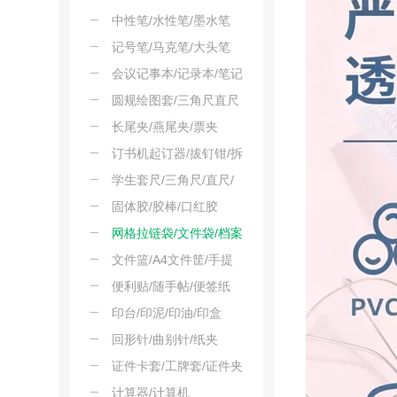
擦
中性笔/水性笔/墨水笔
记号笔/马克笔/大头笔
会议记事本/记录本/笔记
本
圆规绘图套/三角尺直尺
角尺
长尾夹/燕尾夹/票夹
订书机起订器/拔钉钳/拆
钉器
学生套尺/三角尺/直尺/
角度尺
固体胶/胶棒/口红胶
网格拉链袋/文件袋/档案
袋
文件篮/A4文件筐/手提
框
便利贴/随手帖/便签纸
印台/印泥/印油/印盒
回形针/曲别针/纸夹
证件卡套/工牌套/证件夹
计算器/计算机