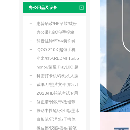
办公用品及设备
惠普硒鼓/HP硒鼓/碳粉
盒/墨粉盒/鼓粉盒
办公带扣纸箱/手提箱
静音挂钟/壁钟/装饰钟
iQOO Z10X 超薄手机
小米/红米REDMI Turbo
防水护眼手机
honor/荣耀 Play10C 超
长续航 5G全网通手机
科密打卡机/考勤机人脸
抗摔防水
打卡
裁纸刀/照片文件切纸刀
2G2B/HB铅笔考试专用
修正带/涂改带/改错带
按动中性笔/水性笔/墨水
笔
白板笔/记号笔/干擦笔
橡皮擦/胶擦/擦布/铅笔