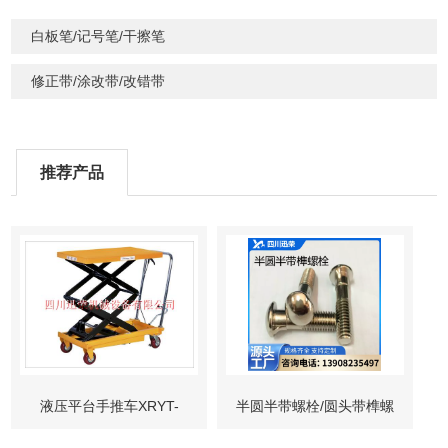
白板笔/记号笔/干擦笔
修正带/涂改带/改错带
推荐产品
液压平台手推车XRYT-
半圆半带螺栓/圆头带榫螺