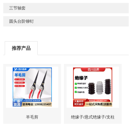
三节轴套
圆头台阶铆钉
推荐产品
羊毛剪
绝缘子/悬式绝缘子/支柱
绝缘子