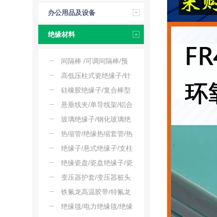
办公用品及设备
绝缘材料
间隔棒 /可调间隔棒/预
绞式间隔棒
高低压柱式瓷绝缘子/针
式陶瓷线路柱式/瓷瓶支
硅橡胶绝缘子/复合棒型
撑绝缘子
悬式绝缘子/复合绝缘子
悬垂线夹/单导线架/铝合
金悬垂线夹
玻璃绝缘子/钢化玻璃绝
缘子/双伞型悬式玻璃绝
热缩管/绝缘热缩套管/热
缘子
收缩套管
绝缘子/悬式绝缘子/支柱
绝缘子
绝缘瓷盘/瓷盘绝缘子/瓷
质绝缘盘
变压器护套/变压器桩头
绝缘护罩/变压器护罩
铁氟龙高温胶带/特氟龙
高温胶带/聚四氟乙烯高
绝缘毯/电力绝缘毯/绝缘