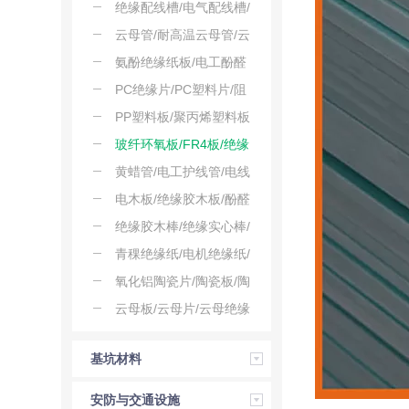
温胶带
地垫
绝缘配线槽/电气配线槽/
阻燃绝缘线槽
云母管/耐高温云母管/云
母套管
氨酚绝缘纸板/电工酚醛
纸板
PC绝缘片/PC塑料片/阻
燃PC片
PP塑料板/聚丙烯塑料板
玻纤环氧板/FR4板/绝缘
环氧板
黄蜡管/电工护线管/电线
保护套管
电木板/绝缘胶木板/酚醛
电木板
绝缘胶木棒/绝缘实心棒/
酚醛胶木棒
青稞绝缘纸/电机绝缘纸/
电池隔离纸
氧化铝陶瓷片/陶瓷板/陶
瓷垫片
云母板/云母片/云母绝缘
板
基坑材料
安防与交通设施