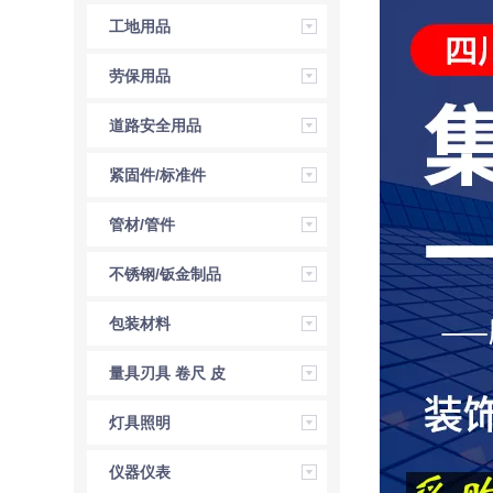
压工具
工地用品
劳保用品
道路安全用品
紧固件/标准件
管材/管件
不锈钢/钣金制品
包装材料
量具刃具 卷尺 皮
尺 角尺 直尺
灯具照明
仪器仪表