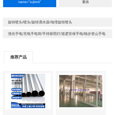
旋转喷头/喷头/旋转洒水器/地埋旋转喷头
强光手电/充电手电筒/手持探照灯/巡逻安保手电/独步登山手电
推荐产品