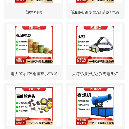
塑料扫把
遮阳网/遮阴网/遮荫网/防晒
网/工地防尘遮阳网
电力警示带/地埋警示带/警
头灯/头戴式头灯/充电头灯
戒带