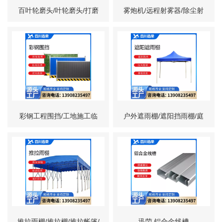
百叶轮磨头/叶轮磨头/打磨
雾炮机/远程射雾器/除尘射
抛光百叶轮/金属除锈磨头
雾机
彩钢工程围挡/工地施工临
户外遮雨棚/遮阳挡雨棚/庭
时围墙/工程隔离板
院遮阳棚
推拉雨棚/推拉棚/推拉帐篷/
迅荣 铝合金线槽