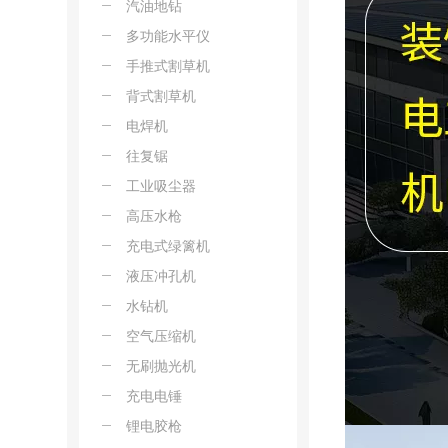
汽油地钻
多功能水平仪
手推式割草机
背式割草机
电焊机
往复锯
工业吸尘器
高压水枪
充电式绿篱机
液压冲孔机
水钻机
空气压缩机
无刷抛光机
充电电锤
锂电胶枪