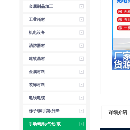
金属制品加工
工业耗材
机电设备
消防器材
建筑基材
金属材料
装饰材料
电线电缆
梯子/脚手架/升降
详细介绍
机
手动/电动/气动/液