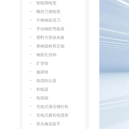
智能测电笔
螺丝刀测电笔
不锈钢抹泥刀
手动钢筋弯曲器
塑料方形抹灰板
果树园林剪定锯
钢筋扎丝钩
扩管钳
修蹄钳
电缆削尖器
剥线器
电缆锯
充电式液压铆钉机
充电式棘轮电缆剪
双头梅花扳手