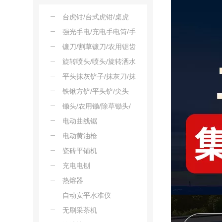
压工具
台虎钳/台式虎钳/桌虎
钳/平口虎钳
强光手电/充电手电筒/手
持探照灯/巡逻安保手电/
镰刀/割草镰刀/农用锯齿
独步登山手电
镰
旋转喷头/喷头/旋转洒水
器/地埋旋转喷头
平头抹灰铲子/抹灰刀/抹
泥刀/抹泥板
铁锹方铲/平头铲/尖头
锹/防汛铲锹
锄头/农用锄/除草锄头/
板锄
电动曲线锯
电动黄油枪
瓷砖平铺机
充电电刨
热熔器
自动安平水准仪
无刷采茶机