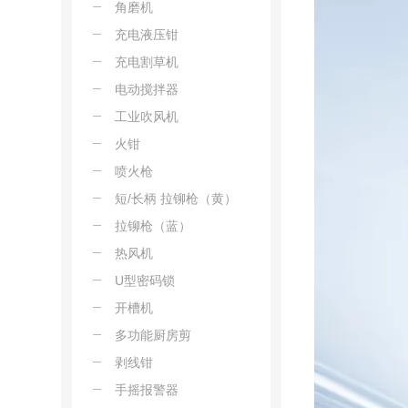
角磨机
充电液压钳
充电割草机
电动搅拌器
工业吹风机
火钳
喷火枪
短/长柄 拉铆枪（黄）
拉铆枪（蓝）
热风机
U型密码锁
开槽机
多功能厨房剪
剥线钳
手摇报警器