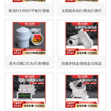
吸顶灯/LED灯/平板灯/面板
太阳能杀虫灯/诱虫灯/路灯
灯
悬吊式螺口灯头/灯座/螺纹
防爆穿线盒/接线盒/过线盒
E5E10E14E27
三通四通