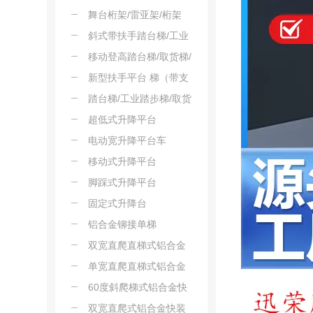
梯
舞台桁架/雷亚架/桁架
斜式带扶手踏台梯/工业
踏台梯/登高梯/搬运梯/
移动登高踏台梯/取货梯/
仓库移动梯
仓库梯
新型扶手平台 梯（带支
撑）
踏台梯/工业踏步梯/取货
梯/家用登高梯
超低式升降平台
电动宽升降平台车
移动式升降平台
脚踩式升降平台
固定式升降台
铝合金铆接单梯
双宽直爬直梯式铝合金
快装脚手架
单宽直爬直梯式铝合金
快装脚手架
60度斜爬梯式铝合金快
装脚手架
双宽直爬式铝合金快装