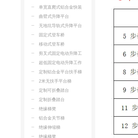
脚手架
单宽直爬式铝合金快装
脚手架
曲臂式升降平台
无地坑导轨式升降平台
固定式登车桥
移动式登车桥
剪叉式固定电动升降工
作台
超低固定电动升降工作
台
定制铝合金平台扶手梯
2米无扶手平台梯
定制可折叠踏台
定制折叠踏台
绝缘梯凳
铝合金关节梯
绝缘伸缩梯
绝缘梯凳