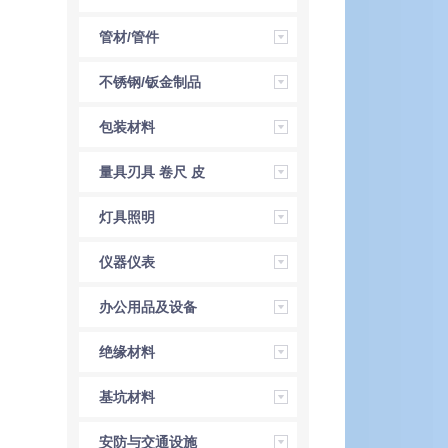
管材/管件
不锈钢/钣金制品
包装材料
量具刃具 卷尺 皮
尺 角尺 直尺
灯具照明
仪器仪表
办公用品及设备
绝缘材料
基坑材料
安防与交通设施