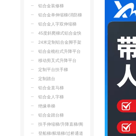
铝合金装修梯
铝合金单伸缩梯/消防梯
铝合金人字双伸缩梯
45度斜爬梯式铝合金快
装脚手架
24米定制铝合金脚手架
铝合金桅柱式升降平台
移动剪叉式升降平台
定制平台扶手梯
定制踏台
铝合金直马梯
铝合金人字梯
绝缘单梯
铝合金踏台梯
扶手伸缩梯/升降直梯/阁
楼直爬梯
登船梯/舷墙梯/过桥通道