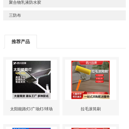
聚合物乳液防水胶
三防布
推荐产品
太阳能路灯/广场灯/球场
拉毛滚筒刷
灯