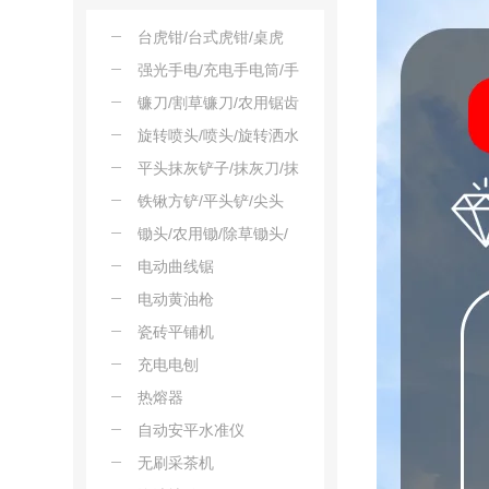
压工具
台虎钳/台式虎钳/桌虎
钳/平口虎钳
强光手电/充电手电筒/手
持探照灯/巡逻安保手电/
镰刀/割草镰刀/农用锯齿
独步登山手电
镰
旋转喷头/喷头/旋转洒水
器/地埋旋转喷头
平头抹灰铲子/抹灰刀/抹
泥刀/抹泥板
铁锹方铲/平头铲/尖头
锹/防汛铲锹
锄头/农用锄/除草锄头/
板锄
电动曲线锯
电动黄油枪
瓷砖平铺机
充电电刨
热熔器
自动安平水准仪
无刷采茶机