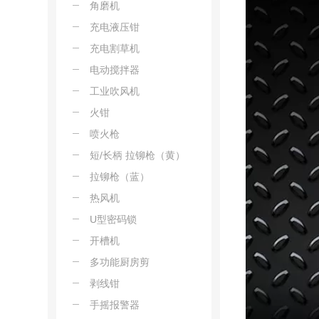
角磨机
充电液压钳
充电割草机
电动搅拌器
工业吹风机
火钳
喷火枪
短/长柄 拉铆枪（黄）
拉铆枪（蓝）
热风机
U型密码锁
开槽机
多功能厨房剪
剥线钳
手摇报警器