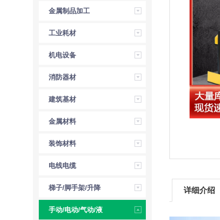
金属制品加工
工业耗材
机电设备
消防器材
建筑基材
金属材料
装饰材料
电线电缆
梯子/脚手架/升降
详细介绍
机
手动/电动/气动/液