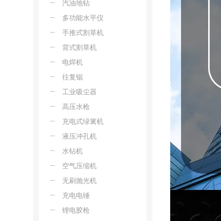
汽油地钻
多功能水平仪
手推式割草机
背式割草机
电焊机
往复锯
工业吸尘器
高压水枪
充电式绿篱机
液压冲孔机
水钻机
空气压缩机
无刷抛光机
充电电锤
锂电胶枪