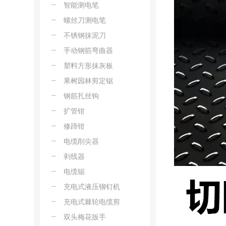
智能测电笔
螺丝刀测电笔
不锈钢抹泥刀
手动钢筋弯曲器
塑料方形抹灰板
果树园林剪定锯
钢筋扎丝钩
扩管钳
修蹄钳
电缆削尖器
剥线器
电缆锯
充电式液压铆钉机
充电式棘轮电缆剪
双头梅花扳手