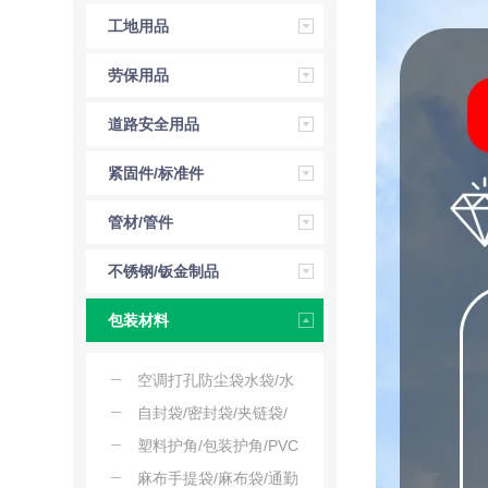
压工具
工地用品
劳保用品
道路安全用品
紧固件/标准件
管材/管件
不锈钢/钣金制品
包装材料
空调打孔防尘袋水袋/水
钻防尘袋/钻孔防尘袋
自封袋/密封袋/夹链袋/
样品袋/透明袋
塑料护角/包装护角/PVC
护角/防撞护角/转角保护
麻布手提袋/麻布袋/通勤