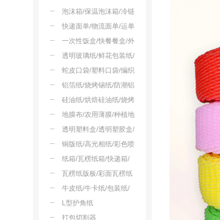
震网套
用垃圾袋/一次性垃圾袋
泡沫箱/保温泡沫箱/冷链
泡沫箱/生鲜运输箱/快递
快递面单/物流面单/运单
泡沫箱
贴纸/快递运单/电子面单
一次性饭盒/快餐餐盒/外
卖餐盒/打包餐盒/汉堡餐
透明玻璃纸/鲜花包装纸/
盒
礼品透明纸/覆膜玻璃纸/
蛇皮口袋/塑料口袋/编织
防尘透明纸
袋/饲料袋/仓储包装袋
铝箔纸/烧烤锡纸/防潮铝
箔/隔热铝箔/保鲜铝箔
硅油纸/烘焙硅油纸/烧烤
油纸/隔离纸/蛋糕垫纸
地膜布/农用薄膜/种植地
膜/塑料地膜/农膜布
透明塑料盒/透明塑胶盒/
塑料收纳盒/吸塑透明盒/
铜版纸/高光相纸/彩色喷
注塑盒
墨铜版纸/光铜纸/高克重
纸箱/瓦楞纸箱/快递箱/
铜版卡
物流箱/电商箱
瓦楞纸版板/彩面瓦楞纸
板/蜂窝瓦楞纸板/瓦楞原
牛皮纸/牛卡纸/包装纸/
纸
书皮纸/打版纸
L型护角纸
打包切割器