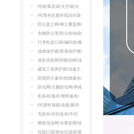
套
手提袋/菜篮子替代袋
吨袋/集装袋/太空袋/大
容量包装袋/粮食吨袋/建
PE黑色抗紫外线自封袋
筑材料吨袋
防尘盖土网/裸土覆盖网/
绿化网/环保绿网/工地防
衣物防尘罩/防尘收纳袋/
尘网
透明视窗袋/挂衣袋
行李蛇皮口袋/编织袋/搬
家保护袋
油漆保护膜/喷漆保护膜/
墙面防尘膜/装修地面保
迷彩伪装网/防航拍网/绿
护膜
化覆盖网
建筑工地养护膜/混凝土
养护膜/工程养护膜/装修
防雨防火篷布/阻燃篷布/
养护膜
防水阻燃布/离火自息篷
防虫网/大鹏防虫网/养殖
布
隔离网/塑料编织网
彩条布/篷布/塑料篷布/
工地篷布/遮盖布
PE塑料薄膜/农膜/聚丙
烯薄膜/保护膜
无纺布/非织造布/不织
布/纺粘布/一次性布料
网套泡沫网/水果套网/珍
珠棉套网/发泡伸缩网/防
垃圾口袋/厨余垃圾袋/家