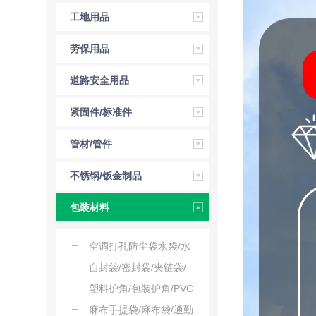
压工具
工地用品
劳保用品
道路安全用品
紧固件/标准件
管材/管件
不锈钢/钣金制品
包装材料
空调打孔防尘袋水袋/水
钻防尘袋/钻孔防尘袋
自封袋/密封袋/夹链袋/
样品袋/透明袋
塑料护角/包装护角/PVC
护角/防撞护角/转角保护
麻布手提袋/麻布袋/通勤