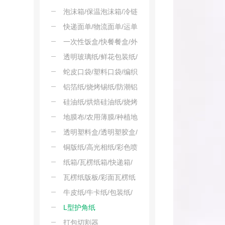
震网套
用垃圾袋/一次性垃圾袋
泡沫箱/保温泡沫箱/冷链
泡沫箱/生鲜运输箱/快递
快递面单/物流面单/运单
泡沫箱
贴纸/快递运单/电子面单
一次性饭盒/快餐餐盒/外
卖餐盒/打包餐盒/汉堡餐
透明玻璃纸/鲜花包装纸/
盒
礼品透明纸/覆膜玻璃纸/
蛇皮口袋/塑料口袋/编织
防尘透明纸
袋/饲料袋/仓储包装袋
铝箔纸/烧烤锡纸/防潮铝
箔/隔热铝箔/保鲜铝箔
硅油纸/烘焙硅油纸/烧烤
油纸/隔离纸/蛋糕垫纸
地膜布/农用薄膜/种植地
膜/塑料地膜/农膜布
透明塑料盒/透明塑胶盒/
塑料收纳盒/吸塑透明盒/
铜版纸/高光相纸/彩色喷
注塑盒
墨铜版纸/光铜纸/高克重
纸箱/瓦楞纸箱/快递箱/
铜版卡
物流箱/电商箱
瓦楞纸版板/彩面瓦楞纸
板/蜂窝瓦楞纸板/瓦楞原
牛皮纸/牛卡纸/包装纸/
纸
书皮纸/打版纸
L型护角纸
打包切割器