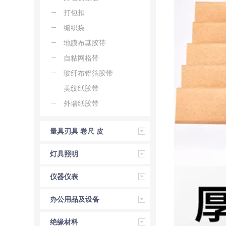
打包扣
编织袋
地膜布基胶带
自粘网格带
玻纤布铝箔胶带
美纹纸胶带
外墙纸胶带
量具刃具 卷尺 皮
尺 角尺 直尺
灯具照明
仪器仪表
办公用品及设备
绝缘材料