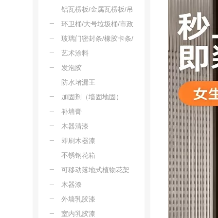
板/PMMA板
消音板/隔声板
铝瓦楞板/金属瓦楞板/吊
顶瓦楞板/屋面铝楞板/装
环卫桶/大号垃圾桶/市政
饰瓦楞板
垃圾桶/塑料环卫桶/景区
玻璃门密封条/橡胶卡条/
垃圾桶
压线条/门窗卡条/玻璃扣
艺术涂料
条
发泡胶
防水堵漏王
加固剂（墙固地固）
补墙膏
木器清漆
即刷木器漆
不锈钢花箱
可移动落地式植物花架
木器漆
外墙乳胶漆
室内乳胶漆