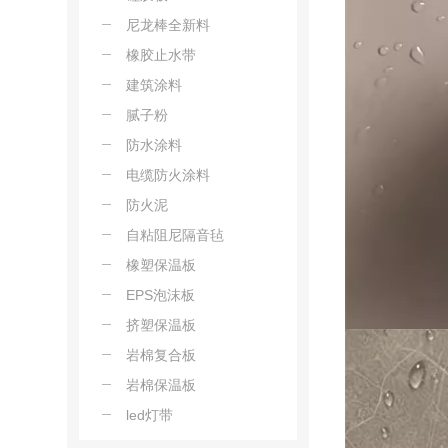
尼龙棒全新料
橡胶止水带
建筑涂料
腻子粉
防水涂料
电缆防火涂料
防火泥
自粘阻尼隔音毡
橡塑保温板
EPS泡沫板
挤塑保温板
岩棉复合板
岩棉保温板
led灯带