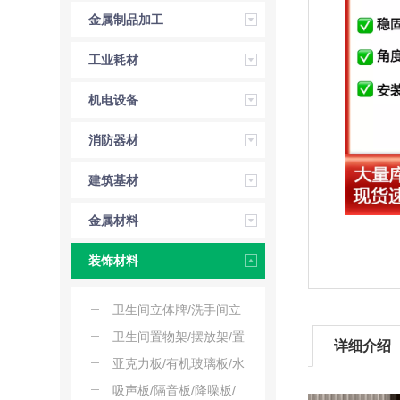
金属制品加工
工业耗材
机电设备
消防器材
建筑基材
金属材料
装饰材料
卫生间立体牌/洗手间立
牌/公厕立牌/立式提示牌
卫生间置物架/摆放架/置
详细介绍
物台/陈列架/置物架子
亚克力板/有机玻璃板/水
晶板/亚克力塑料
吸声板/隔音板/降噪板/