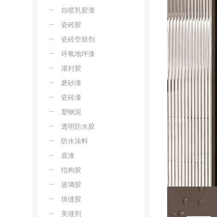
自喷乳胶漆
瓷砖胶
瓷砖空鼓剂
环氧地坪漆
灌封胶
磨砂漆
瓷砖漆
塑钢泥
透明防水胶
防水涂料
底漆
结构胶
玻璃胶
填缝胶
美缝剂