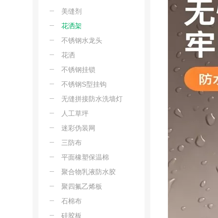
美缝剂
花洒架
不锈钢水龙头
花洒
不锈钢挂锁
不锈钢S型挂钩
无缝拼接防水洗墙灯
人工草坪
迷彩伪装网
三防布
平面橡塑保温棉
聚合物乳液防水胶
聚四氟乙烯板
石棉布
硅胶板