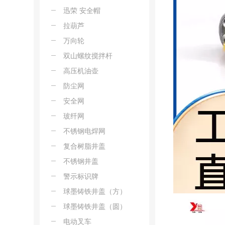
迅荣 安全帽
拉葫芦
万向轮
双山螺纹搅拌杆
高压机油壶
防尘网
安全网
玻纤网
不锈钢电焊网
复合树脂井盖
不锈钢井盖
警示标识牌
球墨铸铁井盖（方）
球墨铸铁井盖（圆）
电动叉车