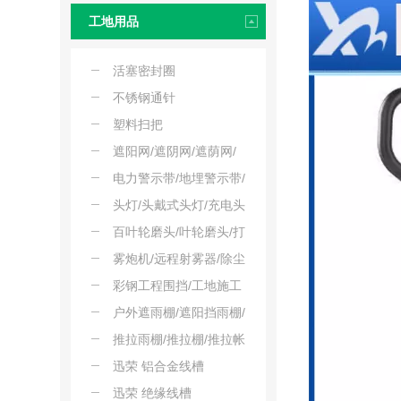
压工具
工地用品
活塞密封圈
不锈钢通针
塑料扫把
遮阳网/遮阴网/遮荫网/
防晒网/工地防尘遮阳网
电力警示带/地埋警示带/
警戒带
头灯/头戴式头灯/充电头
灯
百叶轮磨头/叶轮磨头/打
磨抛光百叶轮/金属除锈
雾炮机/远程射雾器/除尘
磨头
射雾机
彩钢工程围挡/工地施工
临时围墙/工程隔离板
户外遮雨棚/遮阳挡雨棚/
庭院遮阳棚
推拉雨棚/推拉棚/推拉帐
篷/轨道式推拉雨棚
迅荣 铝合金线槽
迅荣 绝缘线槽