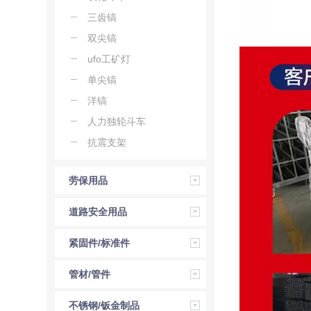
三齿镐
双尖镐
ufo工矿灯
单尖镐
洋镐
人力独轮斗车
抗震支架
劳保用品
道路安全用品
紧固件/标准件
管材/管件
不锈钢/钣金制品