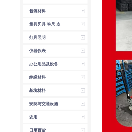
包装材料
量具刃具 卷尺 皮
尺 角尺 直尺
灯具照明
仪器仪表
办公用品及设备
绝缘材料
基坑材料
安防与交通设施
农用
日用百货