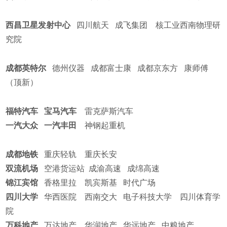
西昌卫星发射中心
四川航天
成飞集团
核工业西南物理研
究院
成都英特尔
德州仪器
成都富士康
成都京东方
康师傅
（顶新）
福特汽车
宝马汽车
雷克萨斯汽车
一汽大众
一汽丰田
神钢起重机
成都地铁
重庆轻轨
重庆长安
双流机场
空港货运站
成渝高速
成绵高速
锦江宾馆
香格里拉
凯宾斯基
时代广场
四川大学
华西医院
西南交大
电子科技大学
四川体育学
院
万科地产
万达地产
华润地产
华远地产
中粮地产