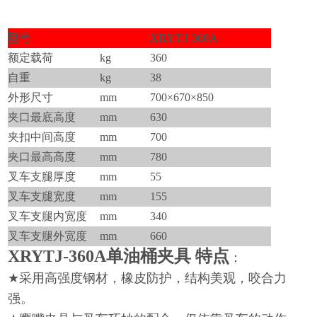
型
号
XRYTJ-360A
额定载荷
kg
360
自重
kg
38
外形尺寸
mm
700×670×850
夹口
最
底高度
mm
630
夹扣中间高度
mm
700
夹口
最高
高度
mm
780
叉车支腿厚度
mm
55
叉车支腿宽度
mm
155
叉车支腿内宽度
mm
340
叉车支腿外宽度
mm
660
XRYTJ-360A
单油桶夹具 特点
：
★
采用
高强度
钢材，橡皮防护，结构美观，咬合力
强。