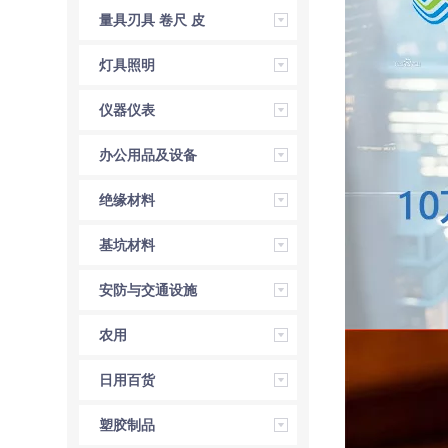
量具刃具 卷尺 皮
尺 角尺 直尺
灯具照明
仪器仪表
办公用品及设备
绝缘材料
基坑材料
安防与交通设施
农用
日用百货
塑胶制品