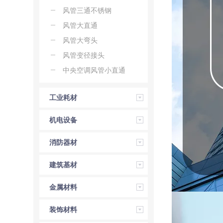
定做
风管三通不锈钢
风管大直通
风管大弯头
风管变径接头
中央空调风管小直通
工业耗材
机电设备
消防器材
建筑基材
金属材料
装饰材料