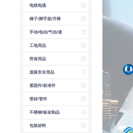
电线电缆
梯子/脚手架/升降
机
手动/电动/气动/液
压工具
工地用品
劳保用品
道路安全用品
紧固件/标准件
管材/管件
不锈钢/钣金制品
包装材料