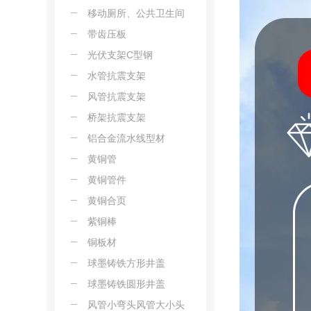
移动厕所、公共卫生间
带齿压板
光伏支架C型钢
水管抗震支架
风管抗震支架
桥架抗震支架
铝合金流水线型材
黄铜管
黄铜管件
黄铜合页
紫铜棒
铜板材
球墨铸铁方形井盖
球墨铸铁圆形井盖
风管小弯头风管大小头