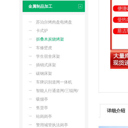
金属制品加工
苏泊尔烤肉盘电烤盘
卡式炉
折叠木炭烧烤架
车修壁虎
学生宿舍床架
插销式床架
碳钢床架
车牌识别道闸一体机
智能人行通道闸/三辊闸/
摆闸/翼闸
吸烟亭
售货亭
详细介绍
站岗岗亭
警用城管执法岗亭