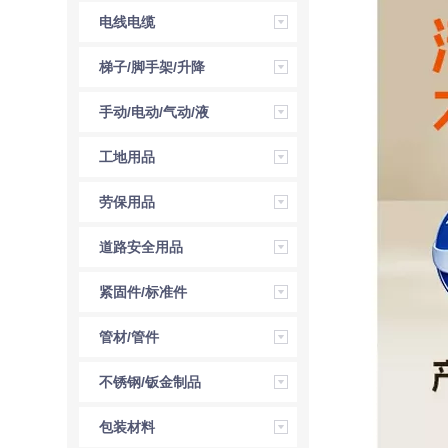
电线电缆
梯子/脚手架/升降
机
手动/电动/气动/液
压工具
工地用品
劳保用品
道路安全用品
紧固件/标准件
管材/管件
不锈钢/钣金制品
包装材料