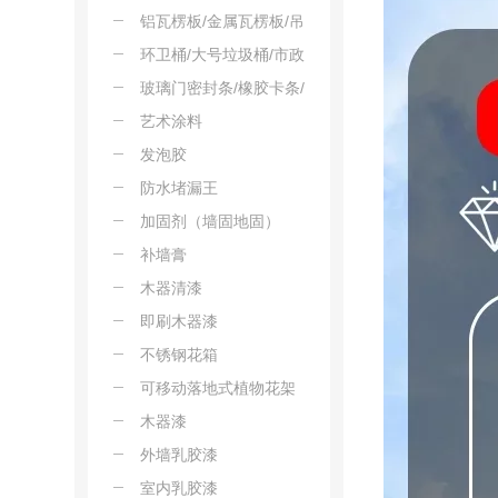
板/PMMA板
消音板/隔声板
铝瓦楞板/金属瓦楞板/吊
顶瓦楞板/屋面铝楞板/装
环卫桶/大号垃圾桶/市政
饰瓦楞板
垃圾桶/塑料环卫桶/景区
玻璃门密封条/橡胶卡条/
垃圾桶
压线条/门窗卡条/玻璃扣
艺术涂料
条
发泡胶
防水堵漏王
加固剂（墙固地固）
补墙膏
木器清漆
即刷木器漆
不锈钢花箱
可移动落地式植物花架
木器漆
外墙乳胶漆
室内乳胶漆