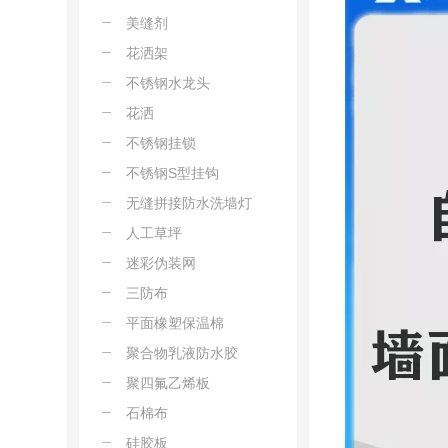
美缝剂
花洒架
不锈钢水龙头
花洒
不锈钢挂锁
不锈钢S型挂钩
无缝拼接防水洗墙灯
人工草坪
迷彩伪装网
三防布
平面橡塑保温棉
聚合物乳液防水胶
聚四氟乙烯板
石棉布
硅胶板