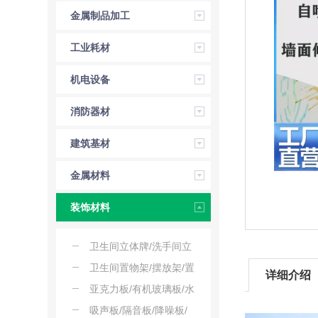
金属制品加工
工业耗材
机电设备
消防器材
建筑基材
金属材料
装饰材料
卫生间立体牌/洗手间立
牌/公厕立牌/立式提示牌
卫生间置物架/摆放架/置
详细介绍
物台/陈列架/置物架子
亚克力板/有机玻璃板/水
晶板/亚克力塑料
吸声板/隔音板/降噪板/