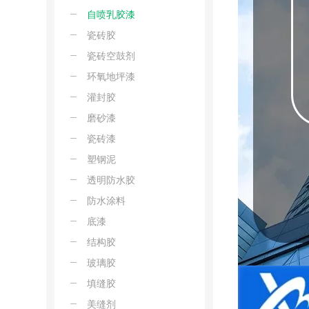
自喷乳胶漆
瓷砖胶
瓷砖空鼓剂
环氧地坪漆
灌封胶
磨砂漆
瓷砖漆
塑钢泥
透明防水胶
防水涂料
底漆
结构胶
玻璃胶
填缝胶
美缝剂