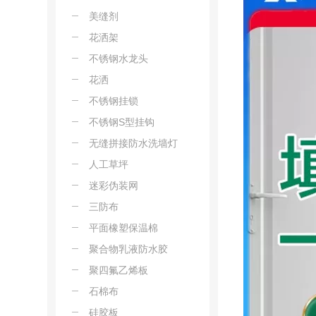
美缝剂
花洒架
不锈钢水龙头
花洒
不锈钢挂锁
不锈钢S型挂钩
无缝拼接防水洗墙灯
人工草坪
迷彩伪装网
三防布
平面橡塑保温棉
聚合物乳液防水胶
聚四氟乙烯板
石棉布
硅胶板