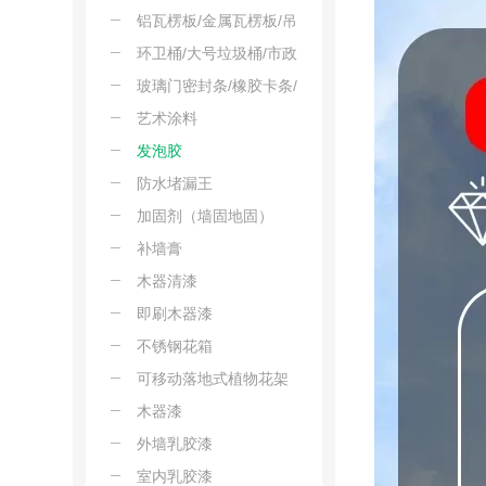
板/PMMA板
消音板/隔声板
铝瓦楞板/金属瓦楞板/吊
顶瓦楞板/屋面铝楞板/装
环卫桶/大号垃圾桶/市政
饰瓦楞板
垃圾桶/塑料环卫桶/景区
玻璃门密封条/橡胶卡条/
垃圾桶
压线条/门窗卡条/玻璃扣
艺术涂料
条
发泡胶
防水堵漏王
加固剂（墙固地固）
补墙膏
木器清漆
即刷木器漆
不锈钢花箱
可移动落地式植物花架
木器漆
外墙乳胶漆
室内乳胶漆