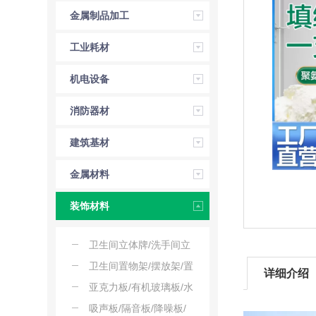
金属制品加工
工业耗材
机电设备
消防器材
建筑基材
金属材料
装饰材料
卫生间立体牌/洗手间立
牌/公厕立牌/立式提示牌
卫生间置物架/摆放架/置
详细介绍
物台/陈列架/置物架子
亚克力板/有机玻璃板/水
晶板/亚克力塑料
吸声板/隔音板/降噪板/