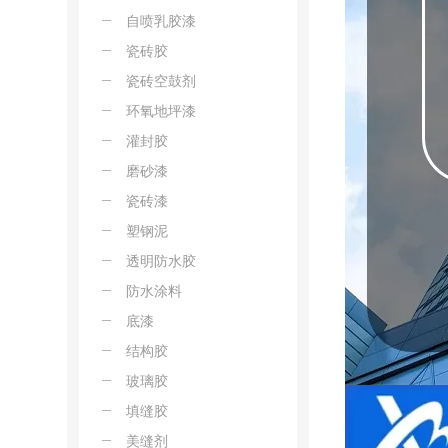
自喷乳胶漆
瓷砖胶
瓷砖空鼓剂
环氧地坪漆
灌封胶
磨砂漆
瓷砖漆
塑钢泥
透明防水胶
防水涂料
底漆
结构胶
玻璃胶
填缝胶
美缝剂