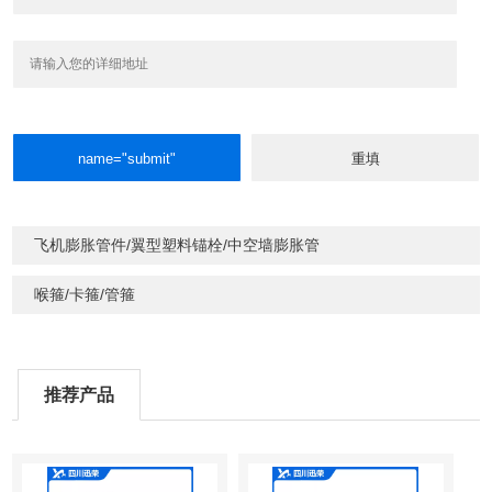
飞机膨胀管件/翼型塑料锚栓/中空墙膨胀管
喉箍/卡箍/管箍
推荐产品